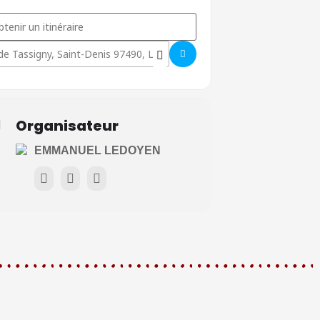
do - Germain Chamot []
Kishinkai Aïkido - Germain Chamot []
Organisateur
EMMANUEL LEDOYEN