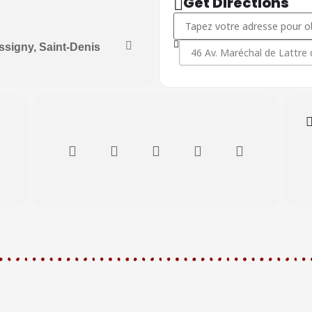
Get Directions
Address - Stage Kishinkai Aïki
Destination Address - Stage 
ssigny, Saint-Denis