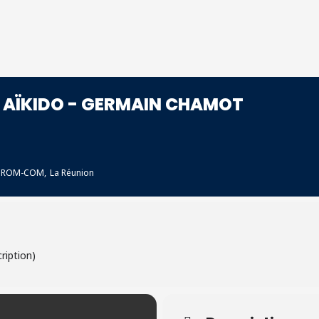
I AÏKIDO - GERMAIN CHAMOT
 DROM-COM,
La Réunion
cription)