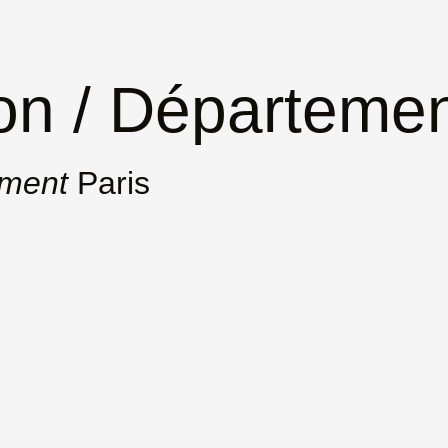
on / Départemen
ement
Paris